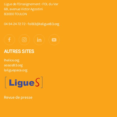
Ligue de l'Enseignement - FOL du Var
68, avenue Victor Agostini
83000 TOULON
04 94 24 72 72 -
fol83@laligue83.org
AUTRES SITES
lhelice.org
assos83.org
laliguepaca.org
Revue de presse