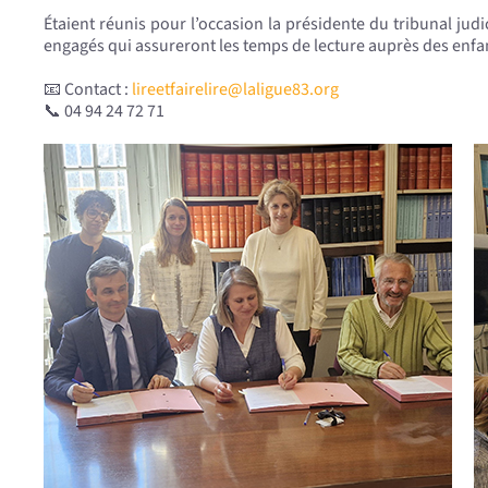
Étaient réunis pour l’occasion la présidente du tribunal judi
engagés qui assureront les temps de lecture auprès des enfa
📧 Contact :
lireetfairelire@laligue83.org
📞 04 94 24 72 71