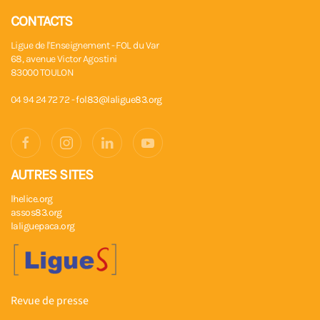
CONTACTS
Ligue de l'Enseignement - FOL du Var
68, avenue Victor Agostini
83000 TOULON
04 94 24 72 72 -
fol83@laligue83.org
AUTRES SITES
lhelice.org
assos83.org
laliguepaca.org
Revue de presse