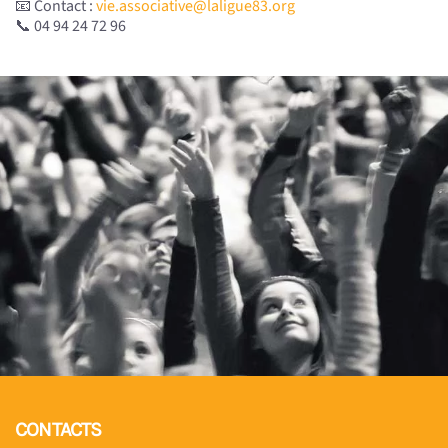
📧 Contact :
vie.associative@laligue83.org
📞 04 94 24 72 96
CONTACTS