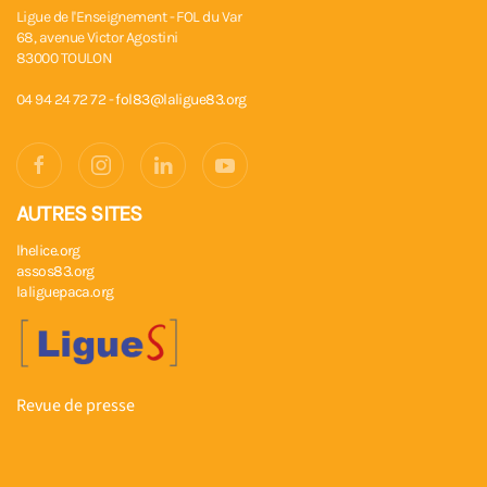
Ligue de l'Enseignement - FOL du Var
68, avenue Victor Agostini
83000 TOULON
04 94 24 72 72 -
fol83@laligue83.org
AUTRES SITES
lhelice.org
assos83.org
laliguepaca.org
Revue de presse