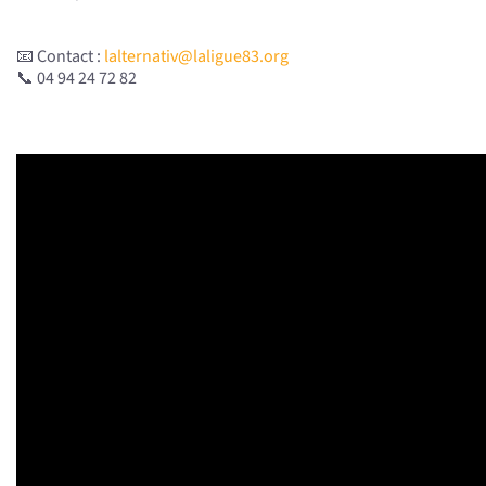
📧 Contact :
lalternativ@laligue83.org
📞 04 94 24 72 82