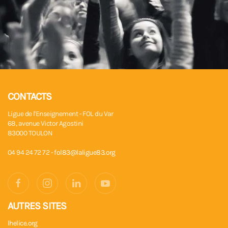
CONTACTS
Ligue de l'Enseignement - FOL du Var
68, avenue Victor Agostini
83000 TOULON
04 94 24 72 72 -
fol83@laligue83.org
AUTRES SITES
lhelice.org