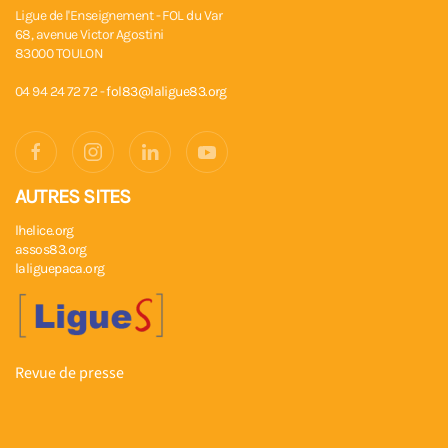
Ligue de l'Enseignement - FOL du Var
68, avenue Victor Agostini
83000 TOULON
04 94 24 72 72 -
fol83@laligue83.org
AUTRES SITES
lhelice.org
assos83.org
laliguepaca.org
Revue de presse