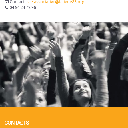
📧 Contact :
vie.associative@laligue83.org
📞 04 94 24 72 96
CONTACTS