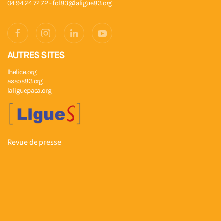
04 94 24 72 72 -
fol83@laligue83.org
AUTRES SITES
lhelice.org
assos83.org
laliguepaca.org
Revue de presse