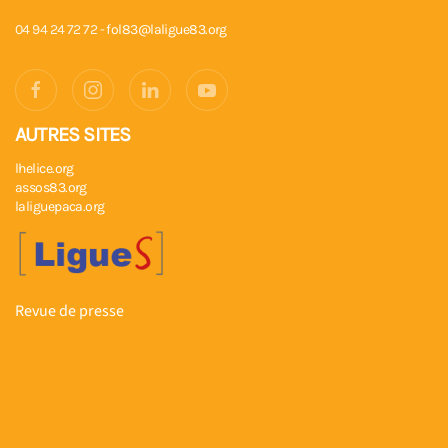
04 94 24 72 72 -
fol83@laligue83.org
AUTRES SITES
lhelice.org
assos83.org
laliguepaca.org
Revue de presse