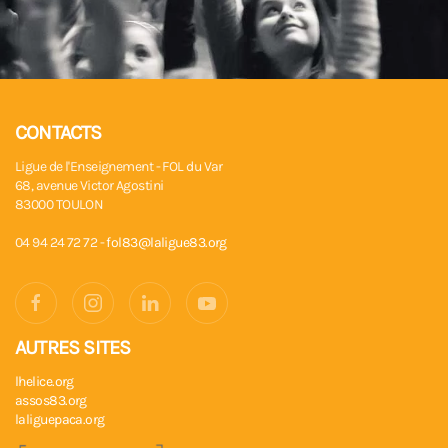
CONTACTS
Ligue de l'Enseignement - FOL du Var
68, avenue Victor Agostini
83000 TOULON
04 94 24 72 72 -
fol83@laligue83.org
AUTRES SITES
lhelice.org
assos83.org
laliguepaca.org